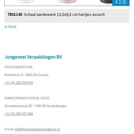
€ 3.25
780114S
Schaal aardewerk 13,5x9,5 cm hartjes assorti
In Stock
Jongeneel Verpakkingen BV
HOOFDKANTOOR
Meridiaan 9 - 2801 DA Gouda
+31 (0) 182 555 050
VERKOOPKANTOOR NL-OOST
Smederijstraat 2D - 7482 PZ Haaksbergen
+31 (0) 182 537 966
Email:
info@jongeneelverpakking.nl