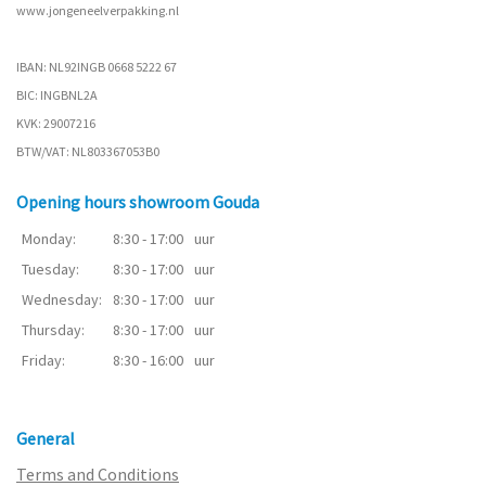
www.
jongeneelverpakking.nl
IBAN: NL92INGB 0668 5222 67
BIC: INGBNL2A
KVK: 29007216
BTW/VAT: NL803367053B0
Opening hours showroom Gouda
Monday:
8:30 - 17:00
uur
Tuesday:
8:30 - 17:00
uur
Wednesday:
8:30 - 17:00
uur
Thursday:
8:30 - 17:00
uur
Friday:
8:30 - 16:00
uur
General
Terms and Conditions