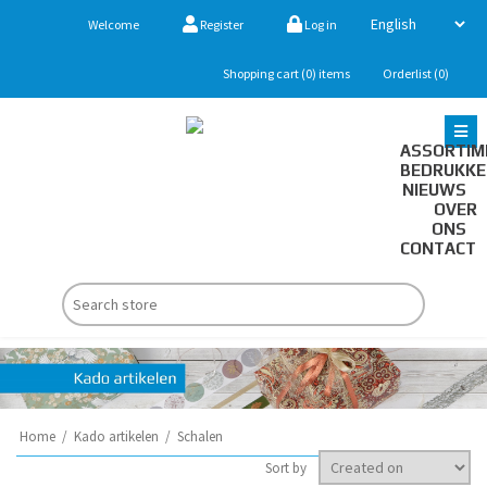
Welcome
Register
Log in
Shopping cart
(0)
items
Orderlist
(0)
ASSORTIM
BEDRUKK
NIEUWS
OVER
ONS
CONTACT
Home
/
Kado artikelen
/
Schalen
Sort by