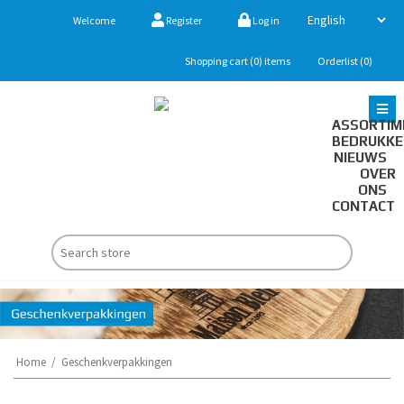
Welcome
Register
Log in
Shopping cart
(0)
items
Orderlist
(0)
ASSORTIM
BEDRUKK
NIEUWS
OVER
ONS
CONTACT
Home
/
Geschenkverpakkingen