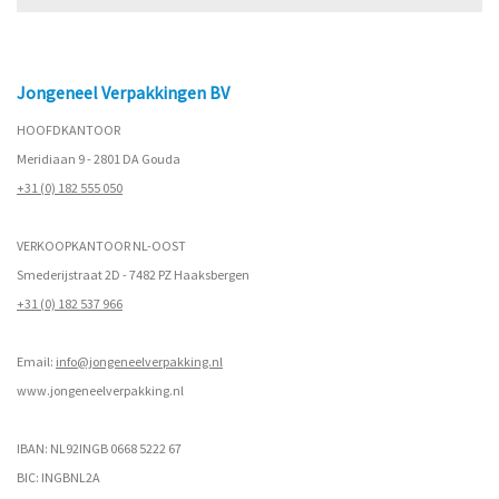
Jongeneel Verpakkingen BV
HOOFDKANTOOR
Meridiaan 9 - 2801 DA Gouda
+31 (0) 182 555 050
VERKOOPKANTOOR NL-OOST
Smederijstraat 2D - 7482 PZ Haaksbergen
+31 (0) 182 537 966
Email:
info@jongeneelverpakking.nl
www.
jongeneelverpakking.nl
IBAN: NL92INGB 0668 5222 67
BIC: INGBNL2A