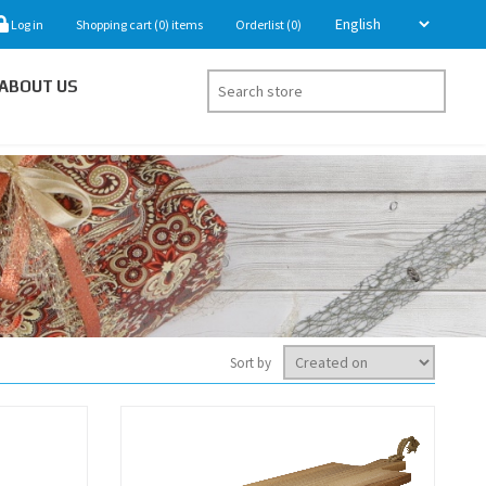
Log in
Shopping cart
(0)
items
Orderlist
(0)
ABOUT US
Sort by