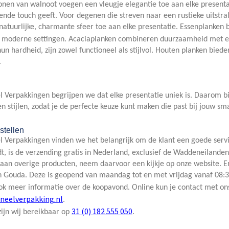
nen van walnoot voegen een vleugje elegantie toe aan elke presentat
nde touch geeft. Voor degenen die streven naar een rustieke uitstral
atuurlijke, charmante sfeer toe aan elke presentatie. Essenplanken b
r moderne settingen. Acaciaplanken combineren duurzaamheid met ee
n hardheid, zijn zowel functioneel als stijlvol. Houten planken bie
.
l Verpakkingen begrijpen we dat elke presentatie uniek is. Daarom b
n stijlen, zodat je de perfecte keuze kunt maken die past bij jouw s
stellen
el Verpakkingen vinden we het belangrijk om de klant een goede ser
t, is de verzending gratis in Nederland, exclusief de Waddeneilande
 aan overige producten, neem daarvoor een kijkje op onze website. 
Gouda. Deze is geopend van maandag tot en met vrijdag vanaf 08:30 
ook meer informatie over de koopavond. Online kun je contact met on
neelverpakking.nl
.
31 (0) 182 555 050
zijn wij bereikbaar op
.