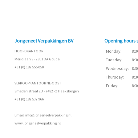
Jongeneel Verpakkingen BV
Opening hours
Monday:
8:3
HOOFDKANTOOR
Meridiaan 9 - 2801 DA Gouda
Tuesday:
8:3
+31 (0) 182 555 050
Wednesday:
8:3
Thursday:
8:3
VERKOOPKANTOOR NL-OOST
Friday:
8:3
Smederijstraat 2D - 7482 PZ Haaksbergen
+31 (0) 182 537 966
Email:
info@jongeneelverpakking.nl
www.
jongeneelverpakking.nl