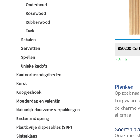
Onderhoud
Rosewood
Rubberwood
Teak
Schalen
Servetten
890200
Cut
Spellen
In Stock
Unieke kado's
Kantoorbenodigdheden
Kerst
Planken
Koopjeshoek
Op zoek naar
Moederdag en Valentijn
hoogwaardi
de charme va
Natuurlijk duurzame verpakkingen
allemaal.
Easter and spring
Plasticvrije disposables (SUP)
Soorten pl
Sinterklaas
Onze kunstst