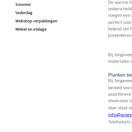
De warme to
Souvenir
onderscheide
Vaderdag
voegen een n
Webshop verpakkingen
perfect voo
Winkel en etalage
bekend om hu
presenteren
Bij Jongenee
materialen e
Planken be
Bij Jongene
besteld word
assortiment
showroom in 
daar staat 
info@jonge
Telefonisch 