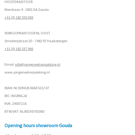
HOOFDKANTOOR
Meridiaan 9 - 2801 DA Gouda
+31 (0) 182 555 050
VERKOOPKANTOOR NL-OOST
Smederijstraat 2D - 7482 PZ Haaksbergen
+31 (0) 182 537 966
Email:
info@jongeneelverpakking.nl
www.
jongeneelverpakking.nl
IBAN: NL92INGB 0668 5222 67
BIC: INGBNL2A
KVK: 29007216
BTW/VAT: NL803367053B0
Opening hours showroom Gouda