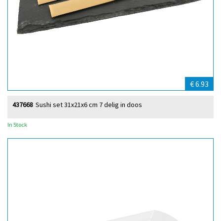
€ 6.93
437668
Sushi set 31x21x6 cm 7 delig in doos
In Stock