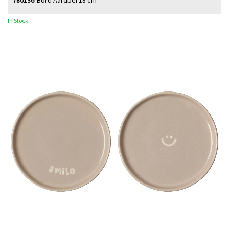
780136
Bord Aardbei 18 cm
In Stock