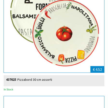
€ 4.52
437625
Pizzabord 30 cm assorti
In Stock