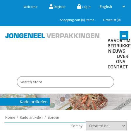
Welcome
Register
Log in
Shopping cart
(0)
items
Orderlist
(0)
ASSORTIM
BEDRUKK
NIEUWS
OVER
ONS
CONTACT
Home
/
Kado artikelen
/
Borden
Sort by