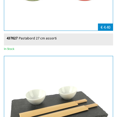
€ 4.40
437627
Pastabord 27 cm assorti
In Stock