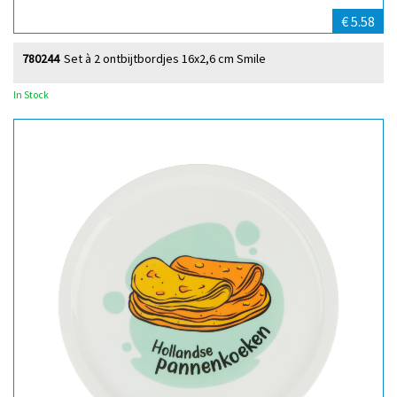
€ 5.58
780244
Set à 2 ontbijtbordjes 16x2,6 cm Smile
In Stock