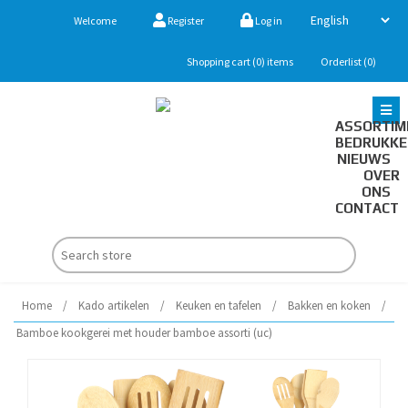
Welcome
Register
Log in
Shopping cart
(0)
items
Orderlist
(0)
ASSORTIM
BEDRUKK
NIEUWS
OVER
ONS
CONTACT
Home
/
Kado artikelen
/
Keuken en tafelen
/
Bakken en koken
/
Bamboe kookgerei met houder bamboe assorti (uc)