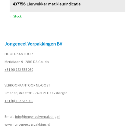
437756
Eierwekker met kleurindicatie
In Stock
Jongeneel Verpakkingen BV
HOOFDKANTOOR
Meridiaan 9 - 2801 DA Gouda
+31 (0) 182 555 050
VERKOOPKANTOOR NL-OOST
Smederijstraat 2D - 7482 PZ Haaksbergen
+31 (0) 182 537 966
Email:
info@jongeneelverpakking.nl
www.
jongeneelverpakking.nl