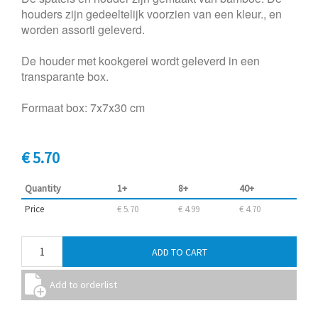
houders zijn gedeeltelijk voorzien van een kleur., en
worden assorti geleverd.
De houder met kookgerei wordt geleverd in een
transparante box.
Formaat box: 7x7x30 cm
€ 5.70
Quantity
1+
8+
40+
Price
€ 5.70
€ 4.99
€ 4.70