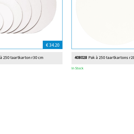
€ 34.20
 à 250 taartkarton r30 cm
408028
Pak à 250 taartkartons r2
In Stock