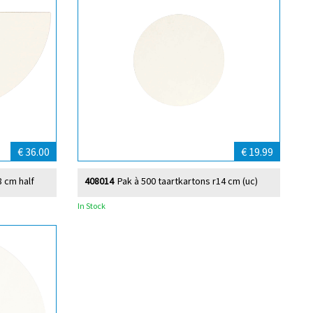
€ 36.00
€ 19.99
8 cm half
408014
Pak à 500 taartkartons r14 cm (uc)
In Stock