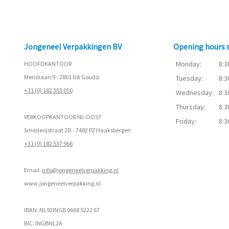
Jongeneel Verpakkingen BV
Opening hours
Monday:
8:3
HOOFDKANTOOR
Meridiaan 9 - 2801 DA Gouda
Tuesday:
8:3
+31 (0) 182 555 050
Wednesday:
8:3
Thursday:
8:3
VERKOOPKANTOOR NL-OOST
Friday:
8:3
Smederijstraat 2D - 7482 PZ Haaksbergen
+31 (0) 182 537 966
Email:
info@jongeneelverpakking.nl
www.
jongeneelverpakking.nl
IBAN: NL92INGB 0668 5222 67
BIC: INGBNL2A