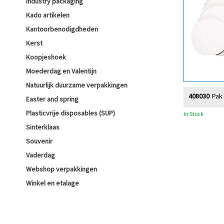
Industry packaging
Kado artikelen
Kantoorbenodigdheden
Kerst
Koopjeshoek
Moederdag en Valentijn
Natuurlijk duurzame verpakkingen
408030
Pak
Easter and spring
Plasticvrije disposables (SUP)
In Stock
Sinterklaas
Souvenir
Vaderdag
Webshop verpakkingen
Winkel en etalage