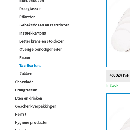
Bonbondozen
Draagtassen
Etiketten
Gebaksdozen en taartdozen
Insteekkartons
Letter krans en stoldozen
Overige benodigdheden
Papier
Taartkartons
Zakken
408024
Pak
Chocolade
In Stock
Draagtassen
Eten en drinken
Geschenkverpakkingen
Herfst
Hygiëne producten