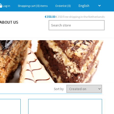
Log in
Shopping cart
(0)
items
Orderlist
(0)
€ 350.00
€ 350 Free shipping in the Netherlands
ABOUT US
Sort by