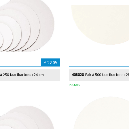
€ 22.05
 à 250 taartkartons r24 cm
408020
Pak à 500 taartkartons r2
In Stock