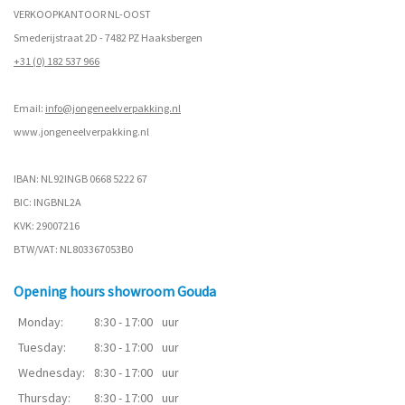
VERKOOPKANTOOR NL-OOST
Smederijstraat 2D - 7482 PZ Haaksbergen
+31 (0) 182 537 966
Email:
info@jongeneelverpakking.nl
www.
jongeneelverpakking.nl
IBAN: NL92INGB 0668 5222 67
BIC: INGBNL2A
KVK: 29007216
BTW/VAT: NL803367053B0
Opening hours showroom Gouda
Monday:
8:30 - 17:00
uur
Tuesday:
8:30 - 17:00
uur
Wednesday:
8:30 - 17:00
uur
Thursday:
8:30 - 17:00
uur