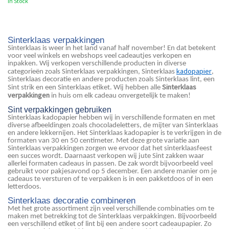
In Stock
Sinterklaas verpakkingen
Sinterklaas is weer in het land vanaf half november! En dat betekent
voor veel winkels en webshops veel cadeautjes verkopen en
inpakken. Wij verkopen verschillende producten in diverse
kadopapier
categorieën zoals Sinterklaas verpakkingen, Sinterklaas
,
Sinterklaas decoratie en andere producten zoals Sinterklaas lint, een
Sinterklaas
Sint strik en een Sinterklaas etiket. Wij hebben alle
verpakkingen
in huis om elk cadeau onvergetelijk te maken!
Sint verpakkingen gebruiken
Sinterklaas kadopapier hebben wij in verschillende formaten en met
diverse afbeeldingen zoals chocoladeletters, de mijter van Sinterklaas
en andere lekkernijen. Het Sinterklaas kadopapier is te verkrijgen in de
formaten van 30 en 50 centimeter. Met deze grote variatie aan
Sinterklaas verpakkingen zorgen we ervoor dat het sinterklaasfeest
een succes wordt. Daarnaast verkopen wij jute Sint zakken waar
allerlei formaten cadeaus in passen. De zak wordt bijvoorbeeld veel
gebruikt voor pakjesavond op 5 december. Een andere manier om je
cadeaus te versturen of te verpakken is in een pakketdoos of in een
letterdoos.
Sinterklaas decoratie combineren
Met het grote assortiment zijn veel verschillende combinaties om te
maken met betrekking tot de Sinterklaas verpakkingen. Bijvoorbeeld
een verschillend etiket of lint bij een andere soort cadeaupapier. Zo