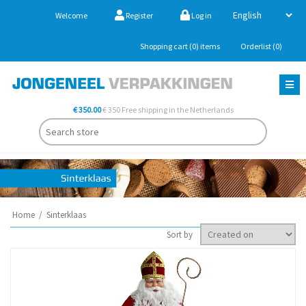
Welcome
Register
Log in
Shopping cart
(0)
items
Orderlist
(0)
€ 350.00
€ 350 Free shipping in the Netherlands
Home
/
Sinterklaas
Sort by