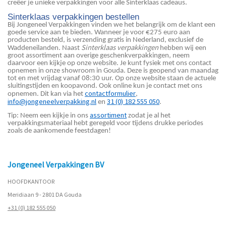
creëer je unieke verpakkingen voor alle Sinterklaas cadeaus.
Sinterklaas verpakkingen bestellen
Bij Jongeneel Verpakkingen vinden we het belangrijk om de klant een
goede service aan te bieden. Wanneer je voor €275 euro aan
producten besteld, is verzending gratis in Nederland, exclusief de
Sinterklaas verpakkingen
Waddeneilanden. Naast
hebben wij een
groot assortiment aan overige geschenkverpakkingen, neem
daarvoor een kijkje op onze website. Je kunt fysiek met ons contact
opnemen in onze showroom in Gouda. Deze is geopend van maandag
tot en met vrijdag vanaf 08:30 uur. Op onze website staan de actuele
sluitingstijden en koopavond. Ook online kun je contact met ons
contactformulier
opnemen. Dit kan via het
,
info@jongeneelverpakking.nl
31 (0) 182 555 050
en
.
assortiment
Tip: Neem een kijkje in ons
zodat je al het
verpakkingsmateriaal hebt geregeld voor tijdens drukke periodes
zoals de aankomende feestdagen!
Jongeneel Verpakkingen BV
HOOFDKANTOOR
Meridiaan 9 - 2801 DA Gouda
+31 (0) 182 555 050