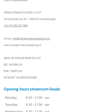
VERKOOPKANTOOR NL-OOST
Smederijstraat 2D - 7482 PZ Haaksbergen
+31 (0) 182 537 966
Email:
info@jongeneelverpakking.nl
www.
jongeneelverpakking.nl
IBAN: NL92INGB 0668 5222 67
BIC: INGBNL2A
KVK: 29007216
BTW/VAT: NL803367053B0
Opening hours showroom Gouda
Monday:
8:30 - 17:00
uur
Tuesday:
8:30 - 17:00
uur
Wednesday:
8:30 - 17:00
uur