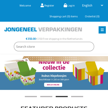
Welcome
Register
Log in
Shopping cart
(0)
items
Orderlist
(0)
€ 350.00
€ 350 Free shipping in the Netherlands