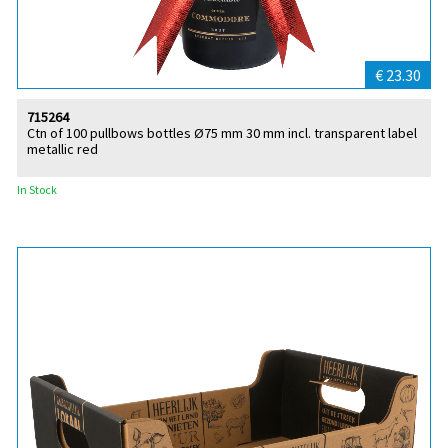
€ 23.30
715264
Ctn of 100 pullbows bottles Ø75 mm 30 mm incl. transparent label
metallic red
In Stock