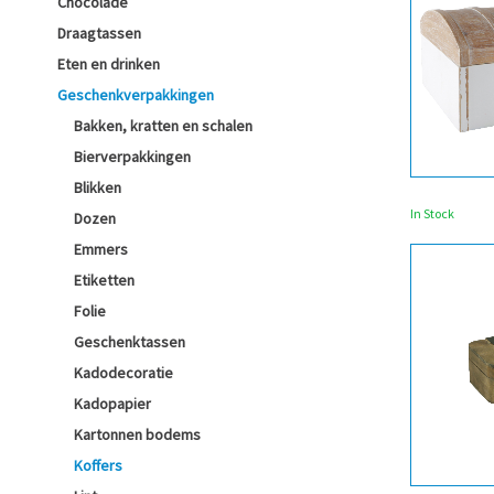
Chocolade
Draagtassen
Eten en drinken
Geschenkverpakkingen
Bakken, kratten en schalen
Bierverpakkingen
Blikken
In Stock
Dozen
Emmers
Etiketten
Folie
Geschenktassen
Kadodecoratie
Kadopapier
Kartonnen bodems
Koffers