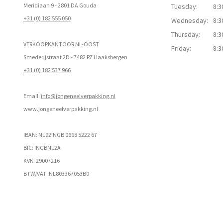
Meridiaan 9 - 2801 DA Gouda
Tuesday:
8:3
+31 (0) 182 555 050
Wednesday:
8:3
Thursday:
8:3
VERKOOPKANTOOR NL-OOST
Friday:
8:3
Smederijstraat 2D - 7482 PZ Haaksbergen
+31 (0) 182 537 966
Email:
info@jongeneelverpakking.nl
www.
jongeneelverpakking.nl
IBAN: NL92INGB 0668 5222 67
BIC: INGBNL2A
KVK: 29007216
BTW/VAT: NL803367053B0