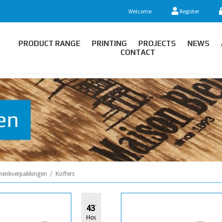
Welcome
Register
PRODUCT RANGE
PRINTING
PROJECTS
NEWS
CONTACT
henkverpakkingen
/
Koffers
437194
Houten