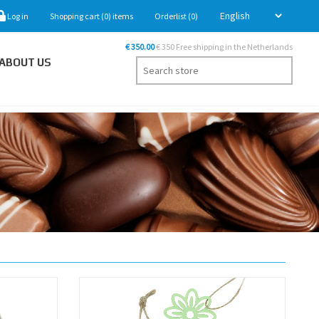
Log in
Shopping cart
(0)
items
Orderlist
(0)
€ 350.00
€ 350 Free shipping in the Netherlands
ABOUT US