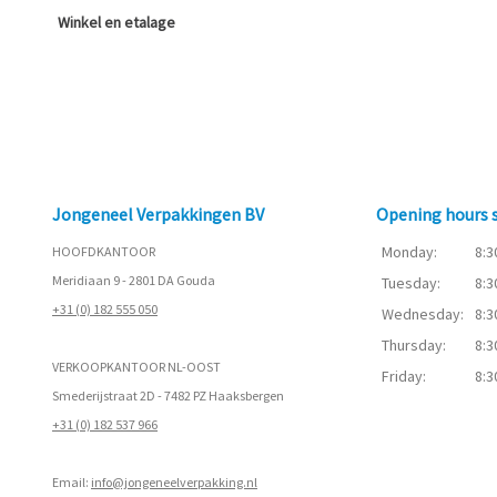
Winkel en etalage
Jongeneel Verpakkingen BV
Opening hours
Monday:
8:3
HOOFDKANTOOR
Meridiaan 9 - 2801 DA Gouda
Tuesday:
8:3
+31 (0) 182 555 050
Wednesday:
8:3
Thursday:
8:3
VERKOOPKANTOOR NL-OOST
Friday:
8:3
Smederijstraat 2D - 7482 PZ Haaksbergen
+31 (0) 182 537 966
Email:
info@jongeneelverpakking.nl