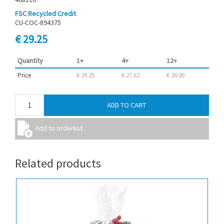
FSC Recycled Credit
CU-COC-894375
€ 29.25
Quantity
1+
4+
12+
Price
€ 29.25
€ 27.62
€ 26.00
Related products