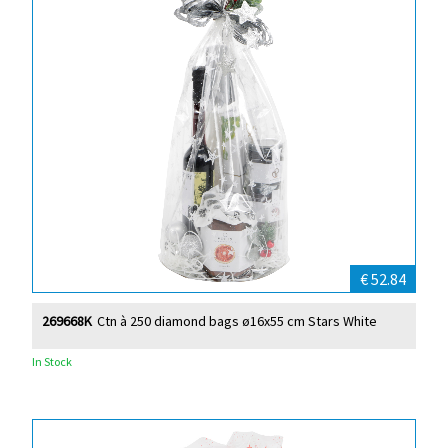
€ 52.84
269668K
Ctn à 250 diamond bags ø16x55 cm Stars White
In Stock