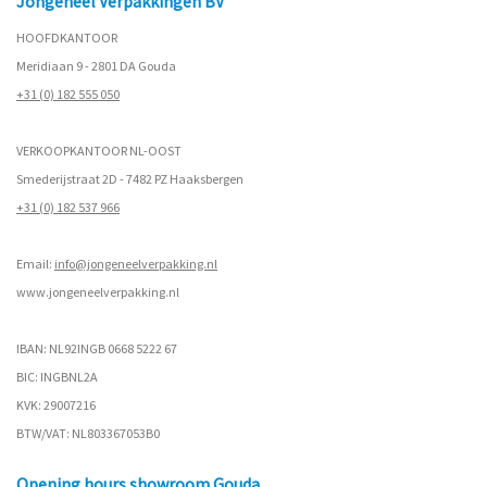
Jongeneel Verpakkingen BV
HOOFDKANTOOR
Meridiaan 9 - 2801 DA Gouda
+31 (0) 182 555 050
VERKOOPKANTOOR NL-OOST
Smederijstraat 2D - 7482 PZ Haaksbergen
+31 (0) 182 537 966
Email:
info@jongeneelverpakking.nl
www.
jongeneelverpakking.nl
IBAN: NL92INGB 0668 5222 67
BIC: INGBNL2A
KVK: 29007216
BTW/VAT: NL803367053B0
Opening hours showroom Gouda