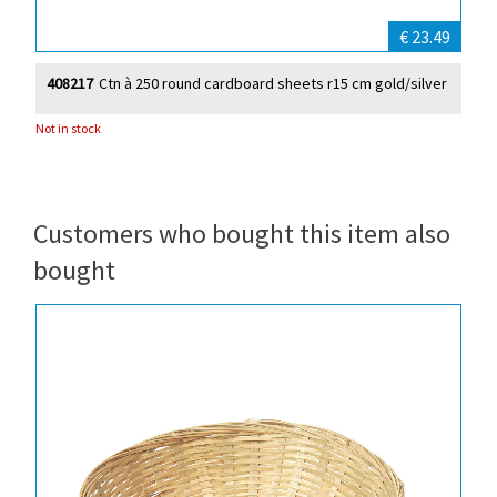
€ 23.49
408217
Ctn à 250 round cardboard sheets r15 cm gold/silver
Not in stock
Customers who bought this item also
bought