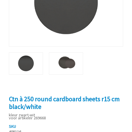
Ctn à 250 round cardboard sheets r15 cm
black/white
kleur zwart-wit
voor artikelnr 269668
SKU
408116