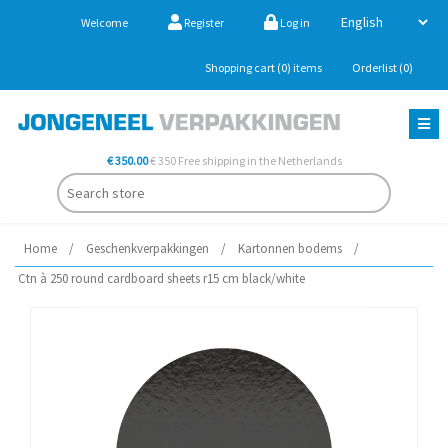
Welcome
Register
Log in
Shopping cart
(0)
items
Orderlist
(0)
€ 350.00
€ 350 Free shipping in the Netherlands
Home
/
Geschenkverpakkingen
/
Kartonnen bodems
/
Ctn à 250 round cardboard sheets r15 cm black/white