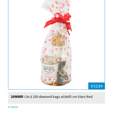
€ 52.84
269668R
Ctn à 250 diamond bags ø16x55 cm Stars Red
In Stock