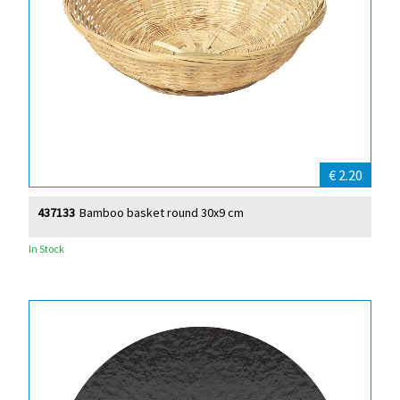
€ 2.20
437133
Bamboo basket round 30x9 cm
In Stock