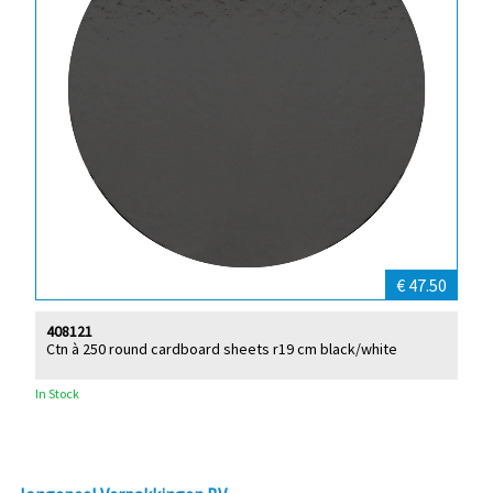
€ 47.50
408121
Ctn à 250 round cardboard sheets r19 cm black/white
In Stock