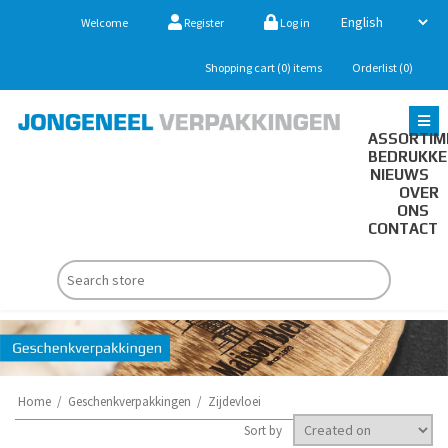
Welcome
Register
Log in
Shopping cart
(0)
items
Orderlist
(0)
ASSORTIM
BEDRUKK
NIEUWS
OVER
ONS
CONTACT
Home
/
Geschenkverpakkingen
/
Zijdevloei
Sort by