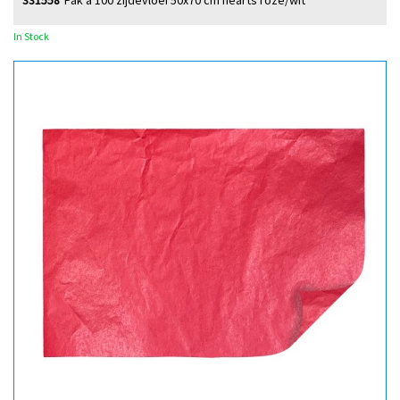
331558
Pak à 100 zijdevloei 50x70 cm hearts roze/wit
In Stock