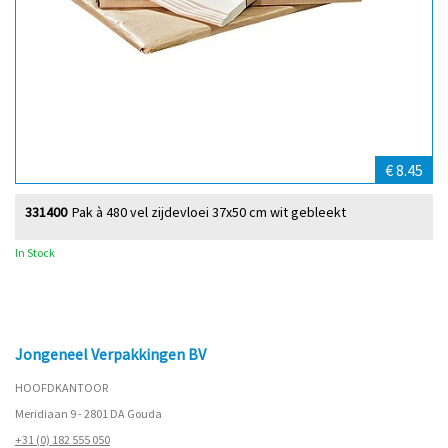
€ 8.45
331400
Pak à 480 vel zijdevloei 37x50 cm wit gebleekt
In Stock
Jongeneel Verpakkingen BV
HOOFDKANTOOR
Meridiaan 9 - 2801 DA Gouda
+31 (0) 182 555 050