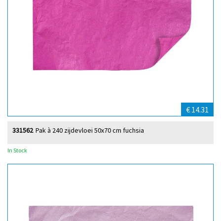
€ 14.31
331562
Pak à 240 zijdevloei 50x70 cm fuchsia
In Stock