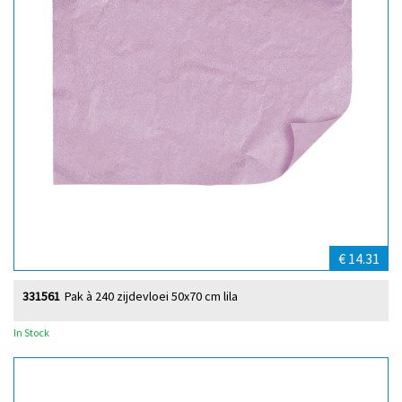
€ 14.31
331561
Pak à 240 zijdevloei 50x70 cm lila
In Stock