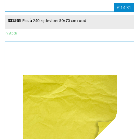
€ 14.31
331565
Pak à 240 zijdevloei 50x70 cm rood
In Stock