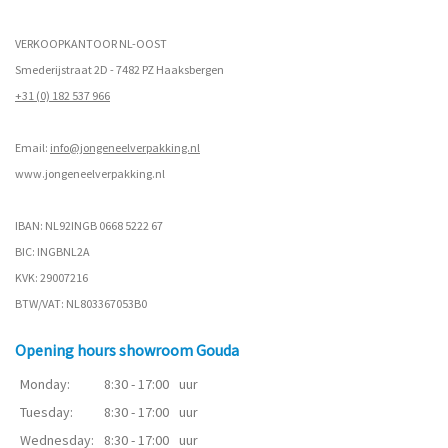
VERKOOPKANTOOR NL-OOST
Smederijstraat 2D - 7482 PZ Haaksbergen
+31 (0) 182 537 966
Email:
info@jongeneelverpakking.nl
www.
jongeneelverpakking.nl
IBAN: NL92INGB 0668 5222 67
BIC: INGBNL2A
KVK: 29007216
BTW/VAT: NL803367053B0
Opening hours showroom Gouda
Monday:
8:30 - 17:00
uur
Tuesday:
8:30 - 17:00
uur
Wednesday:
8:30 - 17:00
uur