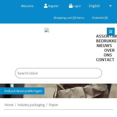
Welcome
Register
Log in
Shopping cart
(0)
items
Orderlist
(0)
ASSORTIM
BEDRUKK
NIEUWS
OVER
ONS
CONTACT
Home
/
Industry packaging
/
Papier