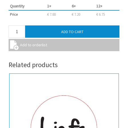
Quantity
1+
6+
12+
Price
€ 7.88
€ 7.20
€ 6.75
Related products