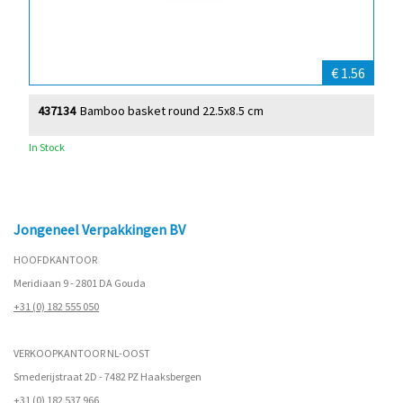
€ 1.56
437134
Bamboo basket round 22.5x8.5 cm
In Stock
Jongeneel Verpakkingen BV
HOOFDKANTOOR
Meridiaan 9 - 2801 DA Gouda
+31 (0) 182 555 050
VERKOOPKANTOOR NL-OOST
Smederijstraat 2D - 7482 PZ Haaksbergen
+31 (0) 182 537 966