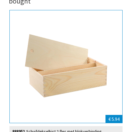
bought
€ 5.94
888952
Schuifdekselkist 2 fles met blokverbinding