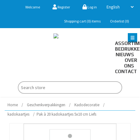
Welcome
Register
Log in
Shopping cart
(0)
items
Orderlist
(0)
ASSORTIM
BEDRUKK
NIEUWS
OVER
ONS
CONTACT
Home
/
Geschenkverpakkingen
/
Kadodecoratie
/
kadokaartjes
/
Pak à 20 kadokaartjes 5x10 cm Liefs