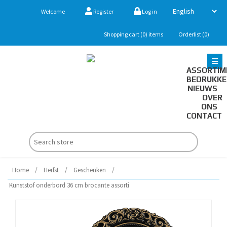
Welcome
Register
Log in
Shopping cart
(0)
items
Orderlist
(0)
ASSORTIM
BEDRUKK
NIEUWS
OVER
ONS
CONTACT
Home
/
Herfst
/
Geschenken
/
Kunststof onderbord 36 cm brocante assorti