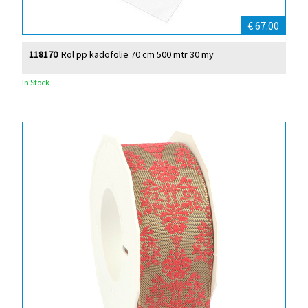
€ 67.00
118170
Rol pp kadofolie 70 cm 500 mtr 30 my
In Stock