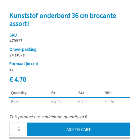
Kunststof onderbord 36 cm brocante
assorti
SKU
479927
Omverpakking
24 stuks
Formaat (in cm)
33
€ 4.70
Quantity
6+
24+
96+
Price
€ 4.70
€ 3.98
€ 3.76
This product has a minimum quantity of 6