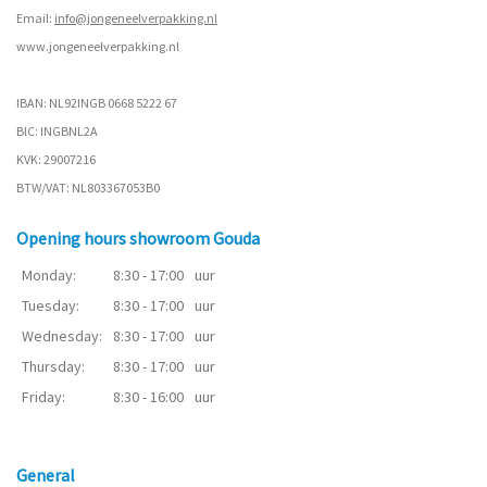
Email:
info@jongeneelverpakking.nl
www.
jongeneelverpakking.nl
IBAN: NL92INGB 0668 5222 67
BIC: INGBNL2A
KVK: 29007216
BTW/VAT: NL803367053B0
Opening hours showroom Gouda
Monday:
8:30 - 17:00
uur
Tuesday:
8:30 - 17:00
uur
Wednesday:
8:30 - 17:00
uur
Thursday:
8:30 - 17:00
uur
Friday:
8:30 - 16:00
uur
General