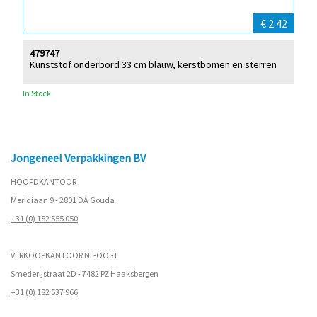
€ 2.42
479747
Kunststof onderbord 33 cm blauw, kerstbomen en sterren
In Stock
Jongeneel Verpakkingen BV
HOOFDKANTOOR
Meridiaan 9 - 2801 DA Gouda
+31 (0) 182 555 050
VERKOOPKANTOOR NL-OOST
Smederijstraat 2D - 7482 PZ Haaksbergen
+31 (0) 182 537 966